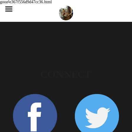
google367f556d9d47cc36.html
Accueil
Actualité
Présentation
Un Récit des Origines
CONNECT
Mes Propositions
Galerie
Les Commandes
Les Stages
Stages, Tarifs & Inscriptions
Les Ateliers en Entreprise
Contact
Les Créations
Articles